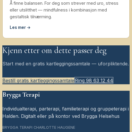
Å finne balansen. For deg som strever med uro, stress
eller utslitthet — mindfulness i kombinasjon med
gestaltisk tilnærming.
Les mer →
Kjenn etter om dette passer deg
Start med en gratis kartleggingssamtale — uforpliktende.
Bestill gratis kartleggingssamtale
Ring
98 63 12 44
Brygga Terapi
Individualterapi, parterapi, familieterapi og gruppeterapi i
Halden. Digitalt eller på kontor ved Brygga Helsehus
BRYGGA TERAPI CHARLOTTE HAUGENE